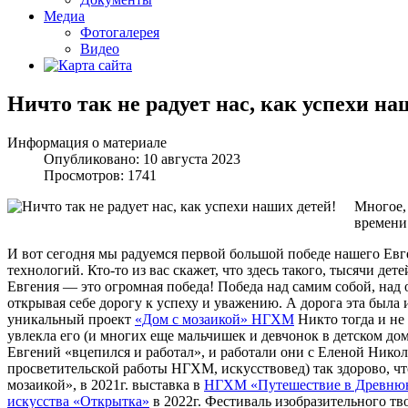
Медиа
Фотогалерея
Видео
Ничто так не радует нас, как успехи на
Информация о материале
Опубликовано: 10 августа 2023
Просмотров: 1741
Многое, 
времени
И вот сегодня мы радуемся первой большой победе нашего Евг
технологий. Кто-то из вас скажет, что здесь такого, тысячи дет
Евгения — это огромная победа! Победа над самим собой, над 
открывая себе дорогу к успеху и уважению. А дорога эта была 
уникальный проект
«Дом с мозаикой» НГХМ
Никто тогда и не
увлекла его (и многих еще мальчишек и девчонок в детском до
Евгений «вцепился и работал», и работали они с Еленой Нико
просветительской работы НГХМ, искусствовед) так здорово, чт
мозаикой», в 2021г. выставка в
НГХМ «Путешествие в Древню
искусства «Открытка»
в 2022г. Фестиваль изобразительного т