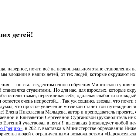
ших детей!
да, наверное, почти всё на первоначальном этапе становления на
 мы вложили в наших детей, от тех людей, которые окружают их
ения — он стал студентом очного обучения Мининского универси
ей становятся студентами...Но для нас, для взрослых, которые ок
обстоятельствами, пересиливая себя, одолевая слабости и кажды
и остается очень непростой.... Так уж сошлись звезды, что почт
 думал, что простое увлечение мозаикой станет той путеводной 
ме) Елена Николаевна Мальцева, автор и преподаватель проекта,
лаевной и Елизаветой Сергеевной Сургановой (руководитель ин
о Евгений участвовал в пяти!!! выставках (позавидует любой н
ю Грецию»
, в 2021г. выставка в Министерстве образования Ниже
ворчества людей с ограниченными возможностями «Царскосельск