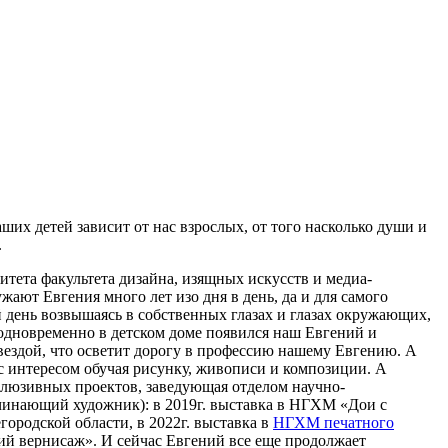
ших детей зависит от нас взрослых, от того насколько души и
.
тета факультета дизайна, изящных искусств и медиа-
ружают Евгения много лет изо дня в день, да и для самого
й день возвышаясь в собственных глазах и глазах окружающих,
и одновременно в детском доме появился наш Евгений и
звездой, что осветит дорогу в профессию нашему Евгению. А
 с интересом обучая рисунку, живописи и композиции. А
клюзивных проектов, заведующая отделом научно-
ачинающий художник): в 2019г. выставка в НГХМ «Дои с
городской области, в 2022г. выставка в
НГХМ печатного
ий вернисаж». И сейчас Евгений все еще продолжает