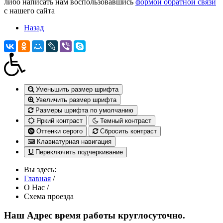
либо написать нам воспользовавшись
формой обратной связи
с нашего сайта
Назад
Уменьшить размер шрифта
Увеличить размер шрифта
Размеры шрифта по умолчанию
Яркий контраст
Темный контраст
Оттенки серого
Сбросить контраст
Клавиатурная навигация
Переключить подчеркивание
Вы здесь:
Главная
/
О Нас
/
Схема проезда
Наш Адрес
время работы круглосуточно.