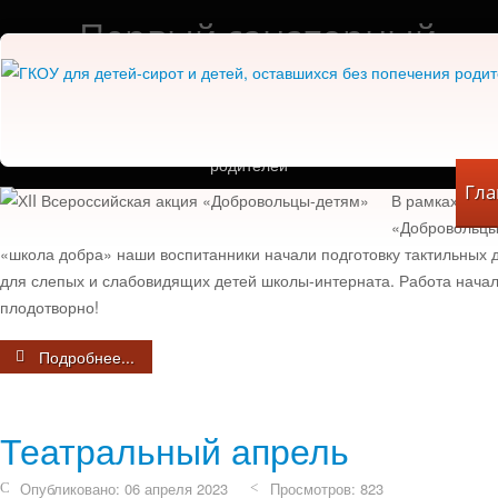
«Первый санаторный
«Первый санаторный
«Первый санаторный
ХII Всероссийская акция «До
детский дом»
детский дом»
детский дом»
детям»
ГКОУ для детей-сирот и детей, оставшихся без попечения
ГКОУ для детей-сирот и детей, оставшихся без попечения
ГКОУ для детей-сирот и детей, оставшихся без попечения
Опубликовано: 10 апреля 2023
Просмотров: 850
родителей
родителей
родителей
Гла
В рамках ХII 
«Добровольцы
«школа добра» наши воспитанники начали подготовку тактильных 
для слепых и слабовидящих детей школы-интерната. Работа начал
плодотворно!
Подробнее...
Театральный апрель
Опубликовано: 06 апреля 2023
Просмотров: 823