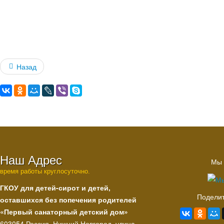
Назад
Наш Адрес
Мы 
время работы круглосуточно.
ГКОУ для детей-сирот и детей,
Поделит
оставшихся без попечения родителей
«Первый санаторный детский дом»
603054 Россия, Нижний Новгород, улица