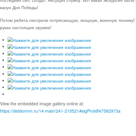
последних сил, солдат, несущих службу. Вот какая экскурсия была
канун Дня Победы!
Потом ребята смотрели потрясающую, мощную, военную технику!
руках настоящее оружие!
View the embedded image gallery online at:
https://detdomnn.ru/14-main/241-210521#sigProIdf47582973a