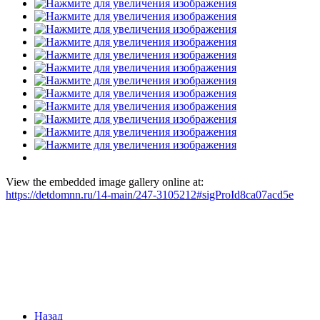
View the embedded image gallery online at:
https://detdomnn.ru/14-main/247-3105212#sigProId8ca07acd5e
Назад