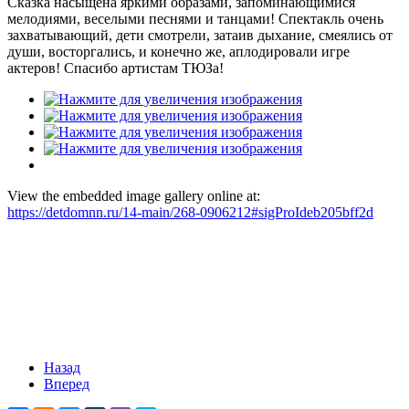
Сказка насыщена яркими образами, запоминающимися
мелодиями, веселыми песнями и танцами! Спектакль очень
захватывающий, дети смотрели, затаив дыхание, смеялись от
души, восторгались, и конечно же, аплодировали игре
актеров! Спасибо артистам ТЮЗа!
View the embedded image gallery online at:
https://detdomnn.ru/14-main/268-0906212#sigProIdeb205bff2d
Назад
Вперед