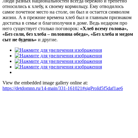
Люди разных национальностей всегда бережно и трепетно
относились к хлебу, к своему кормильцу. Ему отводилось
самое почетное место на столе, он был и остается символом
жизни. А в прежние времена хлеб был и главным признаком
достатка в семье и благополучия в доме. Ведь недаром про
него существует столько поговорок:
«Хлеб всему голова»,
«Без соли, без хлеба – половина обеда», «Без хлеба и медом
сыт не будешь»
и другие.
View the embedded image gallery online at:
https://detdomnn.ru/14-main/331-161021#sigProId5f5daf1ae6