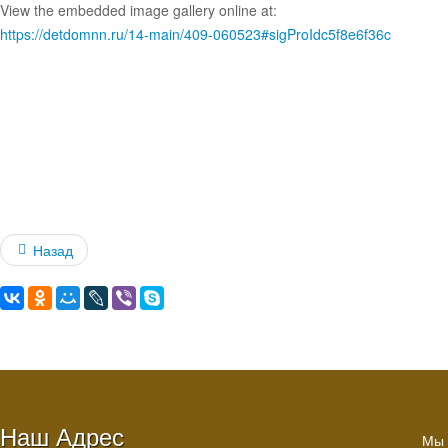
View the embedded image gallery online at:
https://detdomnn.ru/14-main/409-060523#sigProIdc5f8e6f36c
Назад
Наш Адрес
Мы 