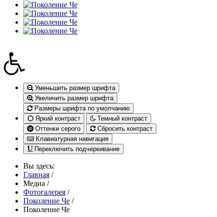
Уменьшить размер шрифта
Увеличить размер шрифта
Размеры шрифта по умолчанию
Яркий контраст
Темный контраст
Оттенки серого
Сбросить контраст
Клавиатурная навигация
Переключить подчеркивание
Вы здесь:
Главная
/
Медиа
/
Фотогалерея
/
Поколение Че
/
Поколение Че