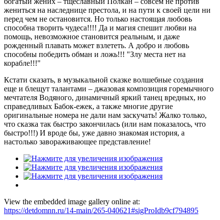
богатый жених – тщеславный Полкан – совсем не против
жениться на наследнице престола, и на пути к своей цели ни
перед чем не остановится. Но только настоящая любовь
способна творить чудеса!!!! Да и магия спешит любви на
помощь, невозможное становится реальным, и даже
рожденный плавать может взлететь. А добро и любовь
способны победить обман и ложь!!! "Злу места нет на
корабле!!!"
Кстати сказать, в музыкальной сказке волшебные создания
еще и блещут талантами – джазовая композиция горемычного
мечтателя Водяного, динамичный яркий танец вредных, но
справедливых Бабок-ежек, а также многие другие
оригинальные номера не дали нам заскучать! Жалко только,
что сказка так быстро закончилась (или нам показалось, что
быстро!!!) И вроде бы, уже давно знакомая история, а
настолько завораживающее представление!
View the embedded image gallery online at:
https://detdomnn.ru/14-main/265-040621#sigProIdb9cf794895