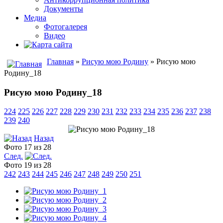
Документы
Медиа
Фотогалерея
Видео
Главная
»
Рисую мою Родину
» Рисую мою
Родину_18
Рисую мою Родину_18
224
225
226
227
228
229
230
231
232
233
234
235
236
237
238
239
240
Назад
Фото 17 из 28
След.
Фото 19 из 28
242
243
244
245
246
247
248
249
250
251