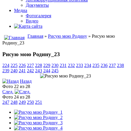
Документы
Медиа
Фотогалерея
Видео
Главная
»
Рисую мою Родину
» Рисую мою
Родину_23
Рисую мою Родину_23
224
225
226
227
228
229
230
231
232
233
234
235
236
237
238
239
240
241
242
243
244
245
Назад
Фото 22 из 28
След.
Фото 24 из 28
247
248
249
250
251