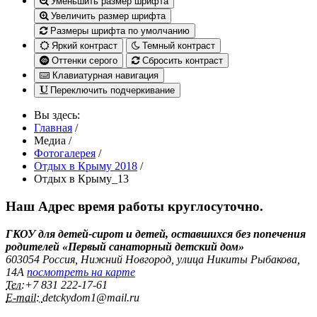
Уменьшить размер шрифта
Увеличить размер шрифта
Размеры шрифта по умолчанию
Яркий контраст
Темный контраст
Оттенки серого
Сбросить контраст
Клавиатурная навигация
Переключить подчеркивание
Вы здесь:
Главная
/
Медиа
/
Фотогалерея
/
Отдых в Крыму 2018
/
Отдых в Крыму_13
Наш Адрес
время работы круглосуточно.
ГКОУ для детей-сирот и детей, оставшихся без попечения
родителей «Первый санаторный детский дом»
603054 Россия, Нижний Новгород, улица Никиты Рыбакова,
14А
посмотреть на карте
Тел:
+7 831 222‑17-61
E-mail:
detckydom1@mail.ru