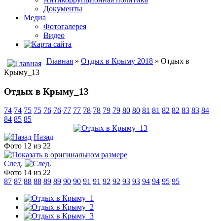
Документы
Медиа
Фотогалерея
Видео
Главная
»
Отдых в Крыму 2018
» Отдых в
Крыму_13
Отдых в Крыму_13
74
74
75
75
76
76
77
77
78
78
79
79
80
80
81
81
82
82
83
83
84
84
85
85
Назад
Фото 12 из 22
След.
Фото 14 из 22
87
87
88
88
89
89
90
90
91
91
92
92
93
93
94
94
95
95