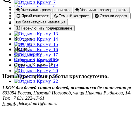
Уменьшить размер шрифта
Увеличить размер шрифта
Яркий контраст
Темный контраст
Оттенки серого
Клавиатурная навигация
Переключить подчеркивание
Вы здесь:
Главная
/
Медиа
/
Фотогалерея
/
Отдых в Крыму 2018
/
Отдых в Крыму_16
Наш Адрес
время работы круглосуточно.
ГКОУ для детей-сирот и детей, оставшихся без попечения 
603054 Россия, Нижний Новгород, улица Никиты Рыбакова, 1
Тел:
+7 831 222‑17-61
E-mail:
detckydom1@mail.ru