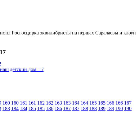
исты Росгосцирка эквилибристы на першах Саралаевы и клоун
17
2
9
160
160
161
161
162
162
163
163
164
164
165
165
166
166
167
3
183
184
184
185
185
186
186
187
187
188
188
189
189
190
190