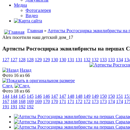
Медиа
Фотогалерея
Видео
Главная
»
Артисты Росгосцирка эквилибристы на п
Alex посетили наш детский дом_17
Артисты Росгосцирка эквилибристы на першах Са
127
127
128
128
129
129
130
130
131
131
132
132
133
133
134
13
Назад
Фото 16 из 66
След.
Фото 18 из 66
144
144
145
145
146
146
147
147
148
148
149
149
150
150
151
15
167
168
168
169
169
170
170
171
171
172
172
173
173
174
174
17
191
191
192
192