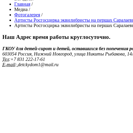
Главная
/
Медиа
/
Фотогалерея
/
Артисты Росгосцирка эквилибристы на першах Саралаевы
Артисты Росгосцирка эквилибристы на першах Саралаевы
Наш Адрес
время работы круглосуточно.
ГКОУ для детей-сирот и детей, оставшихся без попечения 
603054 Россия, Нижний Новгород, улица Никиты Рыбакова, 1
Тел:
+7 831 222‑17-61
E-mail:
detckydom1@mail.ru