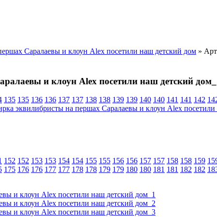
ершах Саралаевы и клоун Alex посетили наш детский дом
» Арт
ралаевы и клоун Alex посетили наш детский дом_
4
135
135
136
136
137
137
138
138
139
139
140
140
141
141
142
14
1
152
152
153
153
154
154
155
155
156
156
157
157
158
158
159
15
5
175
176
176
177
177
178
178
179
179
180
180
181
181
182
182
18