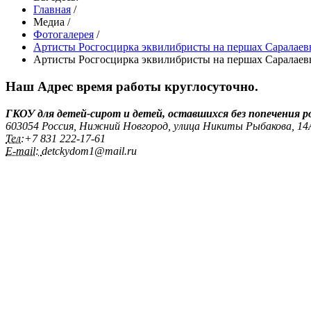
Главная
/
Медиа
/
Фотогалерея
/
Артисты Росгосцирка эквилибристы на першах Саралаевы
Артисты Росгосцирка эквилибристы на першах Саралаевы
Наш Адрес
время работы круглосуточно.
ГКОУ для детей-сирот и детей, оставшихся без попечения 
603054 Россия, Нижний Новгород, улица Никиты Рыбакова, 1
Тел:
+7 831 222‑17-61
E-mail:
detckydom1@mail.ru