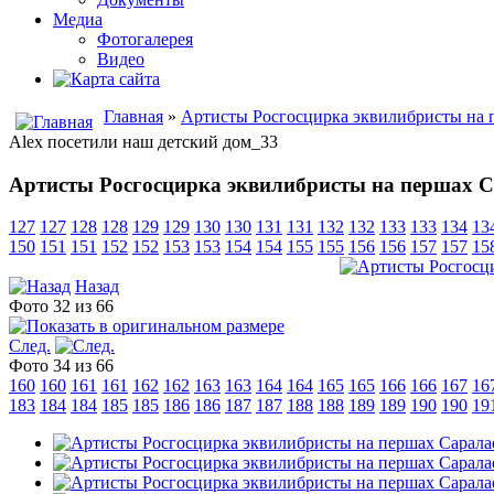
Медиа
Фотогалерея
Видео
Главная
»
Артисты Росгосцирка эквилибристы на п
Alex посетили наш детский дом_33
Артисты Росгосцирка эквилибристы на першах Са
127
127
128
128
129
129
130
130
131
131
132
132
133
133
134
13
150
151
151
152
152
153
153
154
154
155
155
156
156
157
157
15
Назад
Фото 32 из 66
След.
Фото 34 из 66
160
160
161
161
162
162
163
163
164
164
165
165
166
166
167
16
183
184
184
185
185
186
186
187
187
188
188
189
189
190
190
19