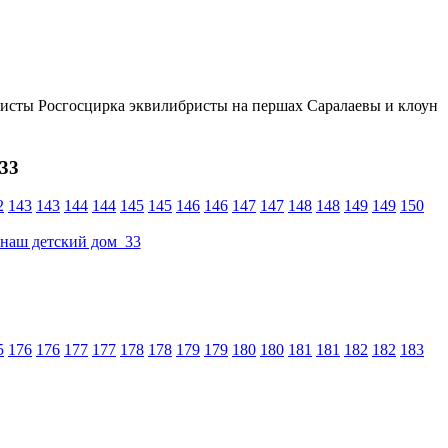
исты Росгосцирка эквилибристы на першах Саралаевы и клоун
33
2
143
143
144
144
145
145
146
146
147
147
148
148
149
149
150
5
176
176
177
177
178
178
179
179
180
180
181
181
182
182
183