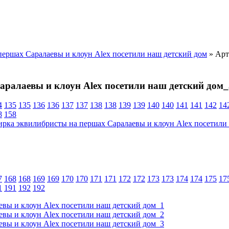
ершах Саралаевы и клоун Alex посетили наш детский дом
» Арт
ралаевы и клоун Alex посетили наш детский дом_
4
135
135
136
136
137
137
138
138
139
139
140
140
141
141
142
14
8
158
7
168
168
169
169
170
170
171
171
172
172
173
173
174
174
175
17
1
191
192
192