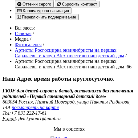
Оттенки серого
Сбросить контраст
Клавиатурная навигация
Переключить подчеркивание
Вы здесь:
Главная
/
Медиа
/
Фотогалерея
/
Артисты Росгосцирка эквилибристы на першах
Саралаевы и клоун Alex посетили наш детский дом
/
Артисты Росгосцирка эквилибристы на першах
Саралаевы и клоун Alex посетили наш детский дом_66
Наш Адрес
время работы круглосуточно.
ГКОУ для детей-сирот и детей, оставшихся без попечения
родителей «Первый санаторный детский дом»
603054 Россия, Нижний Новгород, улица Никиты Рыбакова,
14А
посмотреть на карте
Тел:
+7 831 222‑17-61
E-mail:
detckydom1@mail.ru
Мы в соцсетях