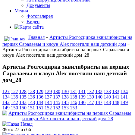
Документы
Медиа
Фотогалерея
Видео
Главная
»
Артисты Росгосцирка эквилибристы на
першах Саралаевы и клоун Alex посетили наш детский дом
»
Артисты Росгосцирка эквилибристы на першах Саралаевы и
клоун Alex посетили наш детский дом_28
Артисты Росгосцирка эквилибристы на першах
Саралаевы и клоун Alex посетили наш детский
дом_28
127
127
128
128
129
129
130
130
131
131
132
132
133
133
134
134
135
135
136
136
137
137
138
138
139
139
140
140
141
141
142
142
143
143
144
144
145
145
146
146
147
147
148
148
149
149
150
150
151
151
152
152
153
153
Назад
Фото 27 из 66