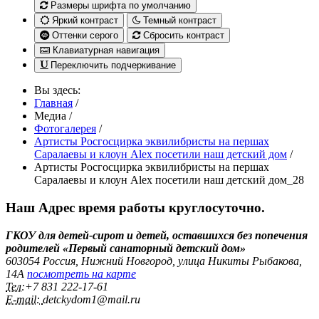
Размеры шрифта по умолчанию
Яркий контраст
Темный контраст
Оттенки серого
Сбросить контраст
Клавиатурная навигация
Переключить подчеркивание
Вы здесь:
Главная
/
Медиа
/
Фотогалерея
/
Артисты Росгосцирка эквилибристы на першах
Саралаевы и клоун Alex посетили наш детский дом
/
Артисты Росгосцирка эквилибристы на першах
Саралаевы и клоун Alex посетили наш детский дом_28
Наш Адрес
время работы круглосуточно.
ГКОУ для детей-сирот и детей, оставшихся без попечения
родителей «Первый санаторный детский дом»
603054 Россия, Нижний Новгород, улица Никиты Рыбакова,
14А
посмотреть на карте
Тел:
+7 831 222‑17-61
E-mail:
detckydom1@mail.ru